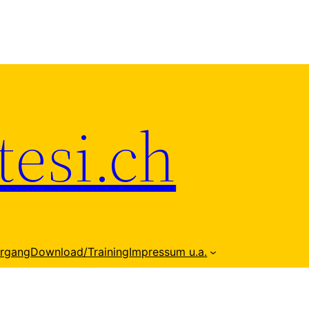
esi.ch
hrgang
Download/Training
Impressum u.a.