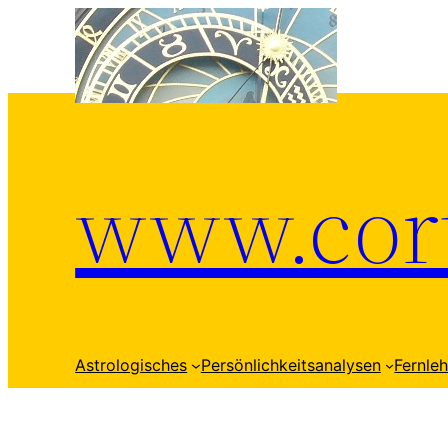
Zum
Inhalt
springen
www.cort
Astrologisches
Persönlichkeitsanalysen
Fernle