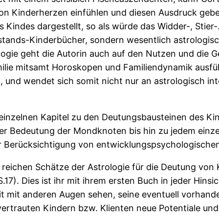
n Kinderherzen einfühlen und diesen Ausdruck geben
s Kindes dargestellt, so als würde das Widder-, Stie
nstands-Kinderbücher, sondern wesentlich astrologi
logie geht die Autorin auch auf den Nutzen und die 
milie mitsamt Horoskopen und Familiendynamik ausführ
und wendet sich somit nicht nur an astrologisch int
e einzelnen Kapitel zu den Deutungsbausteinen des K
r Bedeutung der Mondknoten bis hin zu jedem einze
r Berücksichtigung von entwicklungspsychologischen
„die reichen Schätze der Astrologie für die Deutung 
.17). Dies ist ihr mit ihrem ersten Buch in jeder Hins
it mit anderen Augen sehen, seine eventuell vorhand
nvertrauten Kindern bzw. Klienten neue Potentiale u