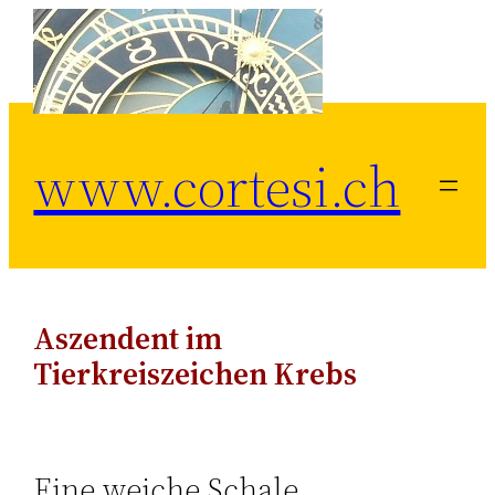
Zum
Inhalt
springen
www.cortesi.ch
Aszendent im
Tierkreiszeichen Krebs
Eine weiche Schale