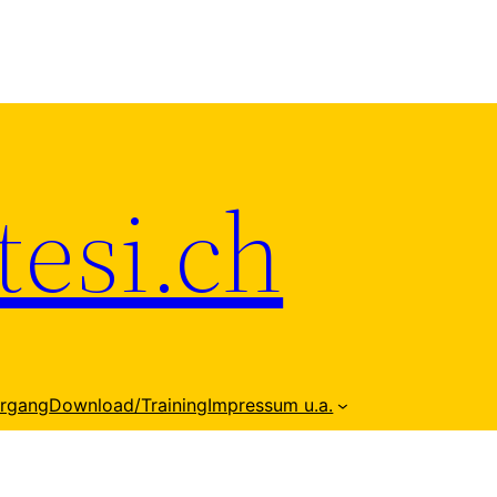
esi.ch
hrgang
Download/Training
Impressum u.a.