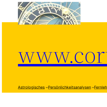
Zum
Inhalt
springen
www.cort
Astrologisches
Persönlichkeitsanalysen
Fernle