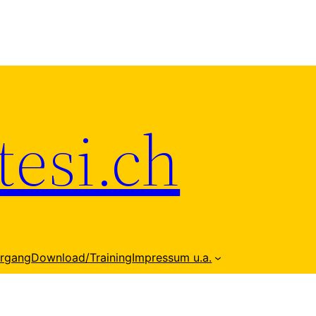
esi.ch
hrgang
Download/Training
Impressum u.a.