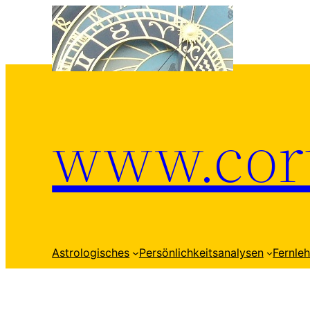
Zum
Inhalt
springen
www.cort
Astrologisches
Persönlichkeitsanalysen
Fernle