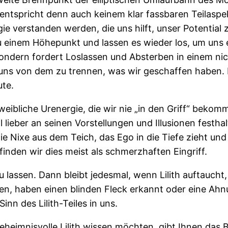
 entspricht denn auch keinem klar fassbaren Teilaspek
ie verstanden werden, die uns hilft, unser Potential 
u einem Höhepunkt und lassen es wieder los, um uns
 sondern fordert Loslassen und Absterben in einem n
ns von dem zu trennen, was wir geschaffen haben. E
ute.
e weibliche Urenergie, die wir nie „in den Griff“ bek
 lieber an seinen Vorstellungen und Illusionen festha
ie Nixe aus dem Teich, das Ego in die Tiefe zieht un
nden wir dies meist als schmerzhaften Eingriff.
 lassen. Dann bleibt jedesmal, wenn Lilith auftaucht
fen, haben einen blinden Fleck erkannt oder eine Ah
inn des Lilith-Teiles in uns.
heimnisvolle Lilith wissen möchten, gibt Ihnen das B