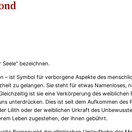
Mond
er Seele“ bezeichnen.
tin – ist Symbol für verborgene Aspekte des menschlic
eit zu gelangen. Sie steht für etwas Namenloses, ni
leichzeitig ist sie eine Verkörperung des weiblichen 
n uns unterdrücken. Dies ist seit dem Aufkommen des 
n der Lilith oder der weiblichen Urkraft des Unbewus
erem Leben zugestehen, der ihnen gebührt.
 zweite Brennpunkt der elliptischen Umlaufbahn des M