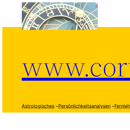
Zum
Inhalt
springen
www.cort
Astrologisches
Persönlichkeitsanalysen
Fernle