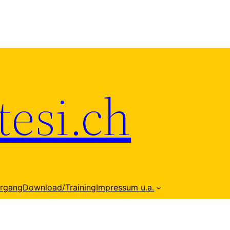
esi.ch
hrgang
Download/Training
Impressum u.a.