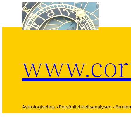
Zum
Inhalt
springen
www.cort
Astrologisches
Persönlichkeitsanalysen
Fernle