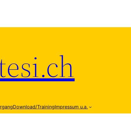
esi.ch
hrgang
Download/Training
Impressum u.a.